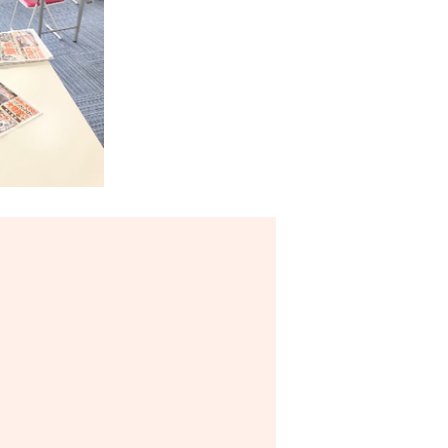
作業
グ作業