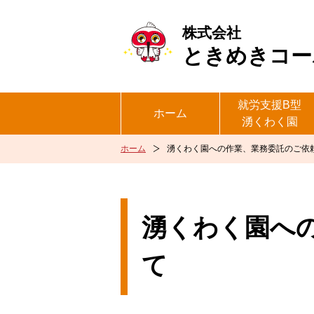
株式会社
ときめきコー
就労支援B型
ホーム
湧くわく園
ホーム
湧くわく園への作業、業務委託のご依
湧くわく園へ
て