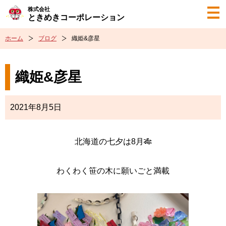
株式会社
ときめきコーポレーション
ホーム
ブログ
織姫&彦星
織姫&彦星
2021年8月5日
北海道の七夕は8月🎋
わくわく笹の木に願いごと満載