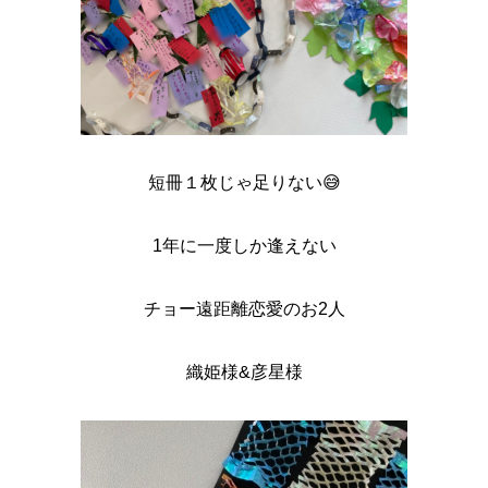
短冊１枚じゃ足りない😅
1年に一度しか逢えない
チョー遠距離恋愛のお2人
織姫様&彦星様