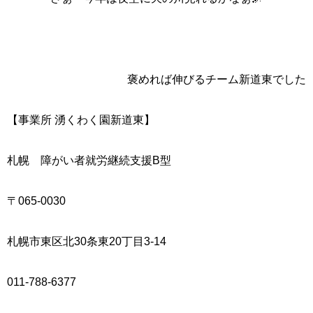
褒めれば伸びるチーム新道東でした
【事業所
湧くわく園新道東】
札幌 障がい者就労継続支援
B
型
〒
065-0030
札幌市東区北
30
条東
20
丁目
3-14
011-788-6377