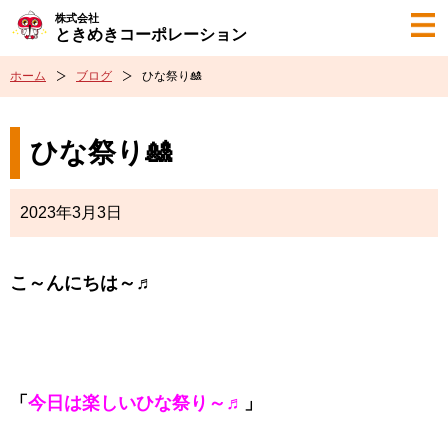
株式会社
ときめきコーポレーション
ホーム
ブログ
ひな祭り🎎
ひな祭り🎎
2023年3月3日
こ～んにちは～♬
「
今日は楽しいひな祭り～♬
」