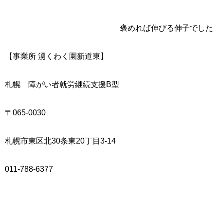
褒めれば伸びる伸子でした
【事業所
湧くわく園新道東】
札幌 障がい者就労継続支援
B
型
〒
065-0030
札幌市東区北
30
条東
20
丁目
3-14
011-788-6377