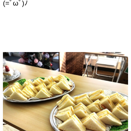
(=ﾟωﾟ)ﾉ