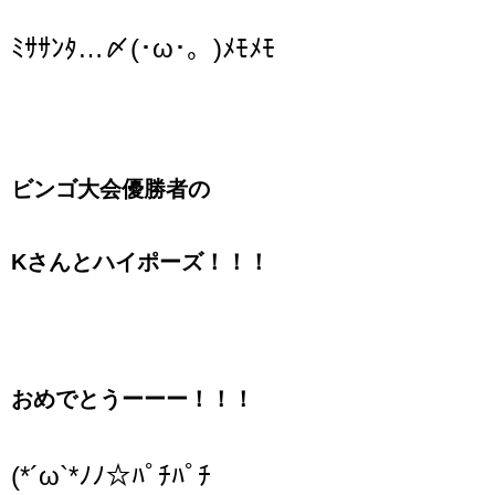
ﾐｻｻﾝﾀ
…〆
(
･
ω
･。
)
ﾒﾓﾒﾓ
ビンゴ大会優勝者の
Kさんとハイポーズ！！！
おめでとうーーー！！！
(*´ω`*ﾉﾉ☆ﾊﾟﾁﾊﾟﾁ