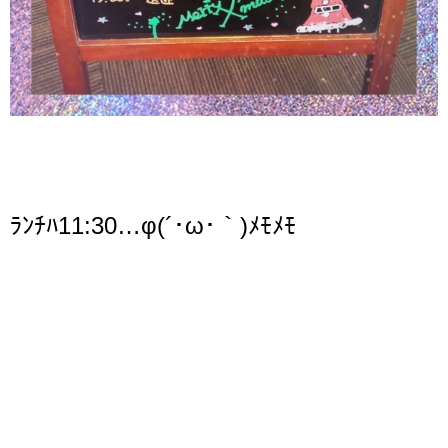
ﾗﾝﾁﾊ11:30…φ(´
･
ω
･｀
)
ﾒﾓﾒﾓ