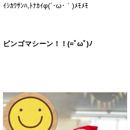
ｲｼｶﾜｻﾝﾊ,ﾄﾅｶｲφ(´
･
ω
･｀
)
ﾒﾓﾒﾓ
ビンゴマシーン！！(=ﾟωﾟ)ﾉ