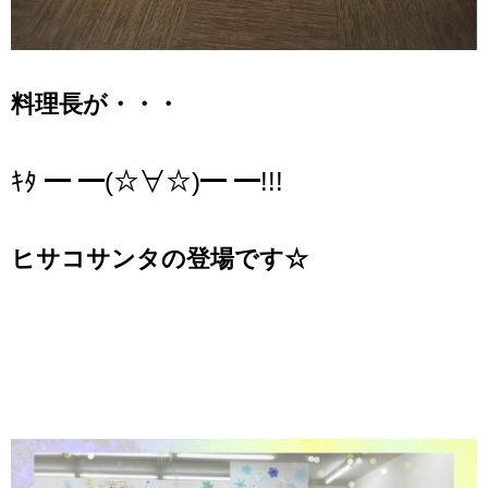
料理長が・・・
ｷﾀ ━ ━(☆∀☆)━ ━!!!
ヒサコサンタの登場です☆