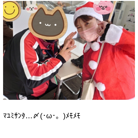
ﾏﾕﾐｻﾝﾀ…〆
(
･
ω
･。
)
ﾒﾓﾒﾓ