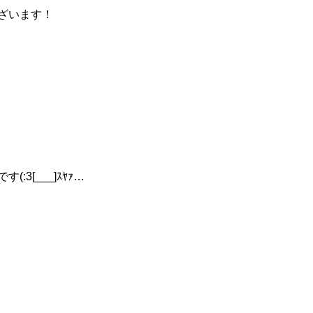
ざいます！
:3[___]
ｽﾔｧ…