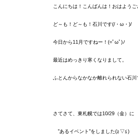
こんにちは！こんばんは！おはようご
ど～も！ど～も！石川です(/・ω・)/
今日から11月ですねー！(=ﾟωﾟ)ﾉ
最近はめっきり寒くなりまして。
ふとんからなかなか離れられない石川です(
さてさて、東札幌では10/29（金）に
”あるイベント”をしました(≧▽≦)