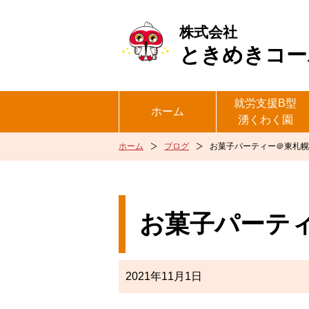
株式会社
ときめきコー
就労支援B型
ホーム
湧くわく園
ホーム
ブログ
お菓子パーティー＠東札幌
お菓子パーテ
2021年11月1日