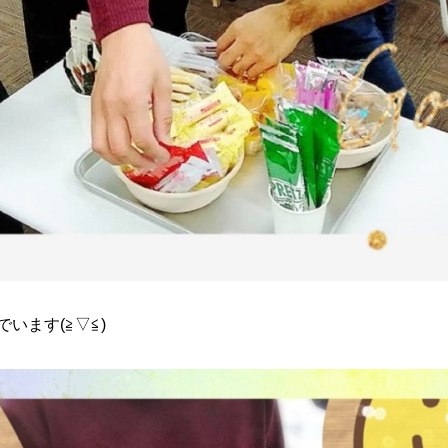
います(≧▽≦)